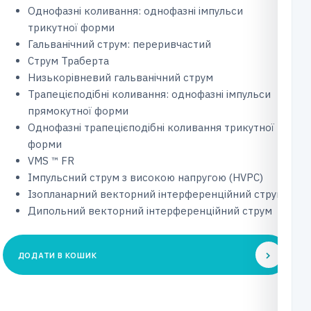
Однофазні коливання: однофазні імпульси
трикутної форми
Гальванічний струм: переривчастий
Струм Траберта
Низькорівневий гальванічний струм
Трапецієподібні коливання: однофазні імпульси
прямокутної форми
Однофазні трапецієподібні коливання трикутної
форми
VMS ™ FR
Імпульсний струм з високою напругою (HVPC)
Ізопланарний векторний інтерференційний струм
Дипольний векторний інтерференційний струм
ДОДАТИ В КОШИК
Фізіотерапевтичний
апарат
Intelect