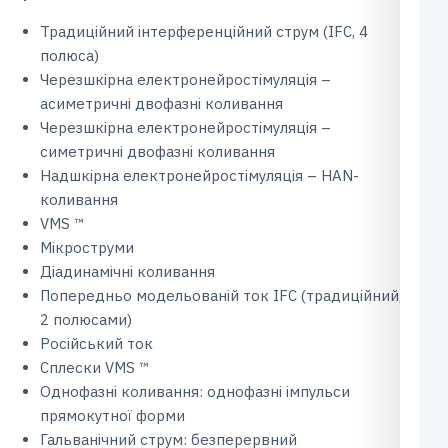
Традиційний інтерференційний струм (IFC, 4
полюса)
Черезшкірна електронейростімуляція –
асиметричні двофазні коливання
Черезшкірна електронейростімуляція –
симетричні двофазні коливання
Надшкірна електронейростімуляція – HAN-
коливання
VMS ™
Мікроструми
Діадинамічні коливання
Попередньо модельованій ток IFC (традиційний, з
2 полюсами)
Російський ток
Сплески VMS ™
Однофазні коливання: однофазні імпульси
прямокутної форми
Гальванічний струм: безперервний