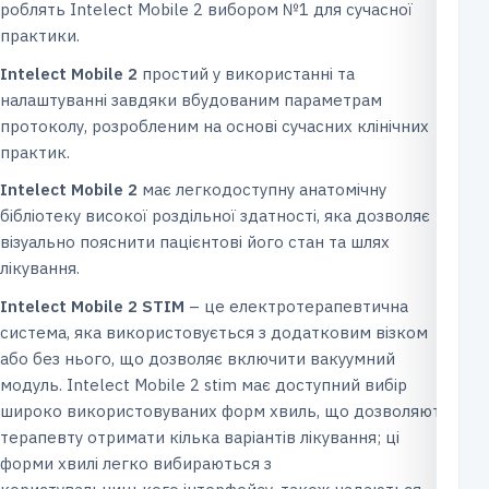
роблять Intelect Mobile 2 вибором №1 для сучасної
практики.
Intelect
Mobile
2
простий у використанні та
налаштуванні завдяки вбудованим параметрам
протоколу, розробленим на основі сучасних клінічних
практик.
Intelect
Mobile
2
має легкодоступну анатомічну
бібліотеку високої роздільної здатності, яка дозволяє
візуально пояснити пацієнтові його стан та шлях
лікування.
Intelect
Mobile
2
STIM
– це електротерапевтична
система, яка використовується з додатковим візком
або без нього, що дозволяє включити вакуумний
модуль. Intelect Mobile 2 stim має доступний вибір
широко використовуваних форм хвиль, що дозволяють
терапевту отримати кілька варіантів лікування; ці
форми хвилі легко вибираються з