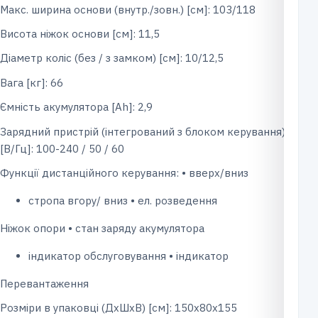
Макс. ширина основи (внутр./зовн.) [см]: 103/118
Висота ніжок основи [см]: 11,5
Діаметр коліс (без / з замком) [см]: 10/12,5
Вага [кг]: 66
Ємність акумулятора [Ah]: 2,9
Зарядний пристрій (інтегрований з блоком керування)
[В/Гц]: 100-240 / 50 / 60
Функції дистанційного керування: • вверх/вниз
стропа вгору/ вниз • ел. розведення
Ніжок опори • стан заряду акумулятора
індикатор обслуговування • індикатор
Перевантаження
Розміри в упаковці (ДxШxВ) [см]: 150х80х155