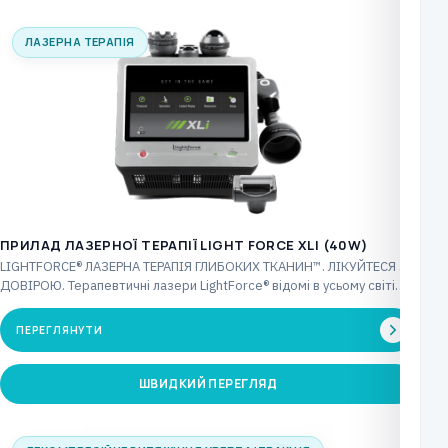
ЛАЗЕРНА ТЕРАПІЯ
ПРИЛАД ЛАЗЕРНОЇ ТЕРАПІЇ LIGHT FORCE XLI (40W)
LIGHTFORCE® ЛАЗЕРНА ТЕРАПІЯ ГЛИБОКИХ ТКАНИН™. ЛІКУЙТЕСЯ З
ДОВІРОЮ. Терапевтичні лазери LightForce® відомі в усьому світі
інноваційними…
ПЕРЕГЛЯНУТИ
ШВИДКИЙ ПЕРЕГЛЯД