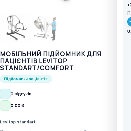
+
П
U
МОБІЛЬНИЙ ПІДЙОМНИК ДЛЯ
ПАЦІЄНТІВ LEVITOP
STANDART/COMFORT
Підйомники пацієнтів
0 відгуків
0.00
₴
Levitop
standart