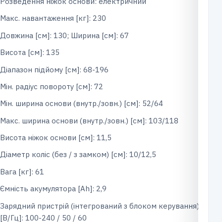
Розведення ніжок основи: електричний
Макс. навантаження [кг]: 230
Довжина [см]: 130; Ширина [см]: 67
Висота [см]: 135
Діапазон підйому [см]: 68-196
Мін. радіус повороту [см]: 72
Мін. ширина основи (внутр./зовн.) [см]: 52/64
Макс. ширина основи (внутр./зовн.) [см]: 103/118
Висота ніжок основи [см]: 11,5
Діаметр коліс (без / з замком) [см]: 10/12,5
Вага [кг]: 61
Ємність акумулятора [Ah]: 2,9
Зарядний пристрій (інтегрований з блоком керування)
[В/Гц]: 100-240 / 50 / 60