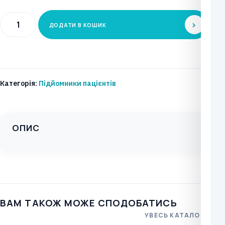
Мобільний
ДОДАТИ В КОШИК
підйомник
для
пацієнтів
Levitop
Категорія:
Підйомники пацієнтів
standart/comfort
кількість
ОПИС
ВАМ ТАКОЖ МОЖЕ СПОДОБАТИСЬ
УВЕСЬ КАТАЛОГ