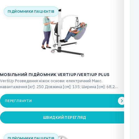
ПІДЙОМНИКИ ПАЦІЄНТІВ
МОБІЛЬНИЙ ПІДЙОМНИК VERTIUP/VERTIUP PLUS
VertiUp Розведення ніжок основи: електричний Макс.
навантаження [кг]: 250 Довжина [см]: 135; Ширина [см]: 68,2
Висота…
ПЕРЕГЛЯНУТИ
ШВИДКИЙ ПЕРЕГЛЯД
ПІДЙОМНИКИ ПАЦІЄНТІВ