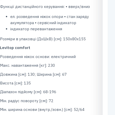
Функції дистанційного керування: • вверх/вниз
ел. розведення ніжок опори • стан заряду
акумулятора • сервісний індикатор
індикатор перевантаження
Розміри в упаковці (ДxШxВ) [см]: 150х80х155
Levitop
comfort
Розведення ніжок основи: електричний
Макс. навантаження [кг]: 230
Довжина [см]: 130; Ширина [см]: 67
Висота [см]: 135
Діапазон підйому [см]: 68-196
Мін. радіус повороту [см]: 72
Мін. ширина основи (внутр./зовн.) [см]: 52/64