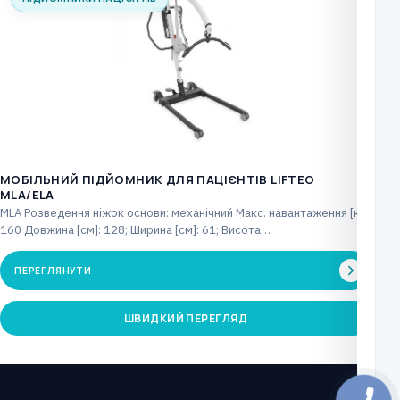
МОБІЛЬНИЙ ПІДЙОМНИК ДЛЯ ПАЦІЄНТІВ LIFTEO
MLA/ELA
MLA Розведення ніжок основи: механічний Макс. навантаження [кг]:
160 Довжина [см]: 128; Ширина [см]: 61; Висота…
ПЕРЕГЛЯНУТИ
ШВИДКИЙ ПЕРЕГЛЯД