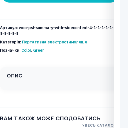
стимуляційний
прилад
Chattanooga
Артикул:
woo-psl-summary-with-sidecontent-4-1-1-1-1-1-1-
Rehab
1-1-1-1-1
кількість
Категорія:
Портативна електростимуляція
Позначки:
Color
,
Green
ОПИС
ВАМ ТАКОЖ МОЖЕ СПОДОБАТИСЬ
УВЕСЬ КАТАЛОГ