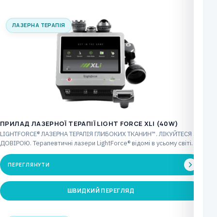
ЛАЗЕРНА ТЕРАПІЯ
ПРИЛАД ЛАЗЕРНОЇ ТЕРАПІЇ LIGHT FORCE XLI (40W)
LIGHTFORCE® ЛАЗЕРНА ТЕРАПІЯ ГЛИБОКИХ ТКАНИН™. ЛІКУЙТЕСЯ З
ДОВІРОЮ. Терапевтичні лазери LightForce® відомі в усьому світі
інноваційними…
ПЕРЕГЛЯНУТИ
ШВИДКИЙ ПЕРЕГЛЯД