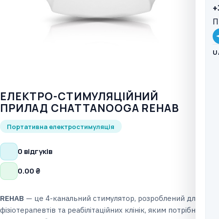
+
П
U
ЕЛЕКТРО-СТИМУЛЯЦІЙНИЙ
ПРИЛАД CHATTANOOGA REHAB
Портативна електростимуляція
0 відгуків
0.00
₴
REHAB
— це 4-канальний стимулятор, розроблений для
фізіотерапевтів та реабілітаційних клінік, яким потрібна