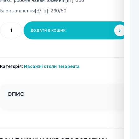
Макс. робоче навантаження [кг]: 300
Блок живлення[В/Гц]: 230/50
Процедурний
ДОДАТИ В КОШИК
стіл
TERAPEUTA
Тип:
SCM-
Категорія:
Масажні столи Terapeuta
5
Модель:
PRESTIGE
ОПИС
М-
S5.F0/M-
S5.F4
кількість