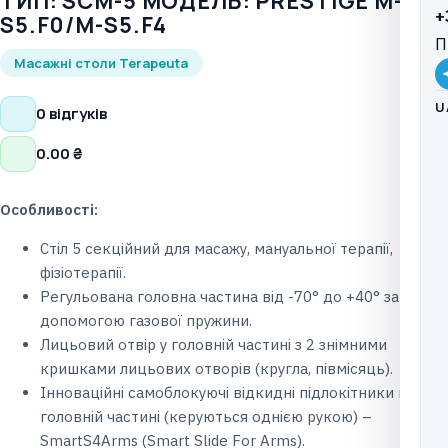
ТИП: SCM-5 МОДЕЛЬ: PRESTIGE М-
+
S5.F0/M-S5.F4
П
Масажні столи Terapeuta
U
0 відгуків
0.00
₴
Особливості:
Стіл 5 секційний для масажу, мануальної терапії,
фізіотерапії.
Регульована головна частина від -70° до +40° за
допомогою газової пружини.
Лицьовий отвір у головній частині з 2 знімними
кришками лицьових отворів (кругла, півмісяць).
Інноваційні самоблокуючі відкидні підлокітники в
головній частині (керуються однією рукою) –
SmartS4Arms (Smart Slide For Arms).