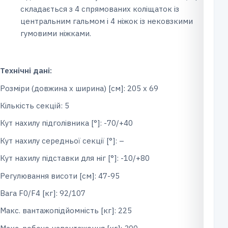
складається з 4 спрямованих коліщаток із
центральним гальмом і 4 ніжок із нековзкими
гумовими ніжками.
Технічні дані:
Розміри (довжина x ширина) [см]: 205 х 69
Кількість секцій: 5
Кут нахилу підголівника [°]: -70/+40
Кут нахилу середньої секції [°]: –
Кут нахилу підставки для ніг [°]: -10/+80
Регулювання висоти [см]: 47-95
Вага F0/F4 [кг]: 92/107
Макс. вантажопідйомність [кг]: 225