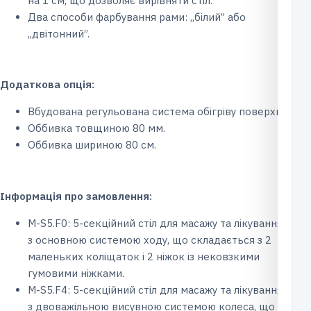
на 1 см, що дозволяє вирівняти стіл.
Два способи фарбування рами: ,,білий” або
,,двітонний”.
Додаткова опція:
Вбудована регульована система обігріву поверхні.
Оббивка товщиною 80 мм.
Оббивка шириною 80 см.
Інформація про замовлення:
M-S5.F0: 5-секційний стіл для масажу та лікування
з основною системою ходу, що складається з 2
маленьких коліщаток і 2 ніжок із нековзкими
гумовими ніжками.
M-S5.F4: 5-секційний стіл для масажу та лікування
з двоважільною висувною системою колеса, що