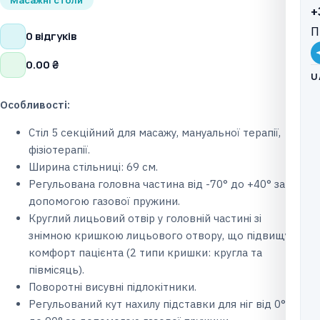
+
П
0 відгуків
0.00
₴
U
Особливості:
Стіл 5 секційний для масажу, мануальної терапії,
фізіотерапії.
Ширина стільниці: 69 см.
Регульована головна частина від -70° до +40° за
допомогою газової пружини.
Круглий лицьовий отвір у головній частині зі
знімною кришкою лицьового отвору, що підвищує
комфорт пацієнта (2 типи кришки: кругла та
півмісяць).
Поворотні висувні підлокітники.
Регульований кут нахилу підставки для ніг від 0°