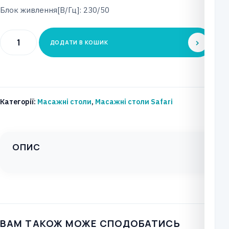
Блок живлення[В/Гц]: 230/50
Процедурний
ДОДАТИ В КОШИК
стіл
SAFARI
Тип:
Leopard
Категорії:
Масажні столи
,
Масажні столи Safari
Модель:
S5-
F0/
ОПИС
S5-
F4
кількість
ВАМ ТАКОЖ МОЖЕ СПОДОБАТИСЬ