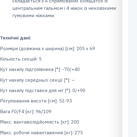
складається з 4 спрямованих коліщаток із
центральним гальмом і 4 ніжок із нековзкими
гумовими ніжками.
Технічні дані:
Розміри (довжина x ширина) [см]: 205 х 69
Кількість секцій: 5
Кут нахилу підголівника [°]: -70/+40
Кут нахилу середньої секції [°]: –
Кут нахилу підставки для ніг [°]: 0/+90
Регулювання висоти [см]: 52-93
Вага F0/F4 [кг]: 96/109
Макс. вантажопідйомність [кг]: 200
Макс. робоче навантаження [кг]: 275