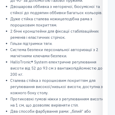
до 90° за допомогою газової пружини.
Двошарова оббивка з негорючої, біосумісної та
стійкої до подряпин оббивки багатьох кольорів.
Дуже стійка сталева ножицеподібна рама з
порошковим покриттям.
2 бічні кронштейни для фіксації стабілізаційних
ременів і еластичних стрічок.
Гільзи підтримки тяги.
Система безпеки персональної авторизації з 2
магнітними ключами безпеки.
HalloTronic® System електричне регулювання
висоти від 52 до 93 см з вантажопідйомністю до
200 кг.
Сталева стійка з порошковим покриттям для
регулювання високої/низької висоти, доступна з
кожного боку столу.
Протиковзкі гумові ніжки з регулюванням висоти
на 1 см, що дозволяє вирівняти стіл.
Два способи фарбування рами: ,,білий” або