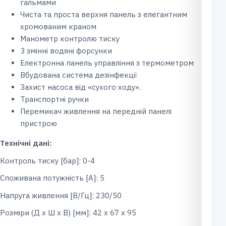
гальмами
Чиста та проста верхня панель з елегантним
хромованим краном
Манометр контролю тиску
3 змінні водяні форсунки
Електронна панель управління з термометром
Вбудована система дезінфекції
Захист насоса від «сухого ходу».
Транспортні ручки
Перемикач живлення на передній панелі
пристрою
Технічні дані:
Контроль тиску [бар]: 0-4
Споживана потужність [A]: 5
Напруга живлення [В/Гц]: 230/50
Розміри (Д x Ш x В) [мм]: 42 х 67 х 95