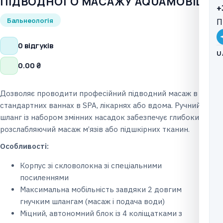
ПІДВОДНОГО МАСАЖУ AQUAMOBIL
+
Бальнеологія
П
0 відгуків
U
0.00
₴
Дозволяє проводити професійний підводний масаж в
стандартних ваннах в SPA, лікарнях або вдома. Ручний
шланг із набором змінних насадок забезпечує глибокий
розслабляючий масаж м’язів або підшкірних тканин.
Особливості:
Корпус зі скловолокна зі спеціальними
посиленнями
Максимальна мобільність завдяки 2 довгим
гнучким шлангам (масаж і подача води)
Міцний, автономний блок із 4 коліщатками з